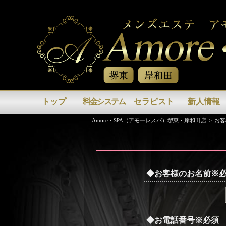
トップ
料金システム
セラピスト
新人情報
Amore・SPA（アモーレスパ）堺東・岸和田店
お客
◆お客様のお名前
※
◆お電話番号
※必須