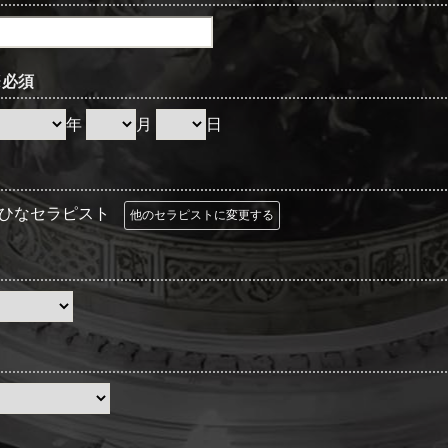
※必須
年
月
日
ひなセラピスト
他のセラピストに変更する