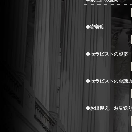
◆密着度
◆セラピストの容姿
◆セラピストの会話
◆お出迎え、お見送