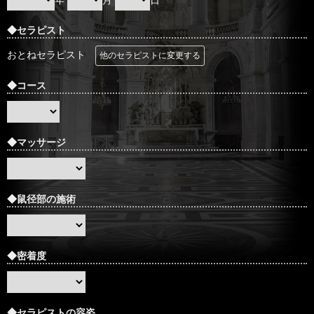
年
月
日
◆セラピスト
おとねセラピスト
他のセラピストに変更する
◆コース
◆マッサージ
◆鼠径部の施術
◆密着度
◆セラピストの容姿