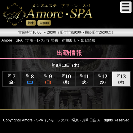
営業時間10:00 〜 28:00（受付開始9:00〜最終受付26:00迄）
Amore・SPA（アモーレスパ）堺東・岸和田店
出勤情報
出勤情報
8月13日（木）
8/
7
8/
8
8/
9
8/
10
8/
11
8/
12
8/
13
(金)
(土)
(日)
(月)
(火)
(水)
(木)
Copyright© Amore・SPA（アモーレスパ）堺東・岸和田店 All Rights Reserved.