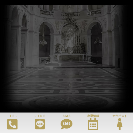
ＴＥＬ
ＬＩＮＥ
ＳＭＳ
出勤情報
セラピスト